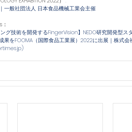
NOLOGY EXHABITION 2022）
".
 2022｜一般社団法人 日本食品機械工業会主催
es：
グ技術を開発するFingerVision】NEDO研究開発型
をFOOMA（国際食品工業展）2022に出展｜株式会社Fing
mes.jp)