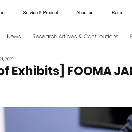
me
Service & Product
About us
Recruit
News
Research Articles & Contributions
1, 2021
 of Exhibits] FOOMA J