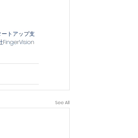
スタートアップ支
erVision
See All