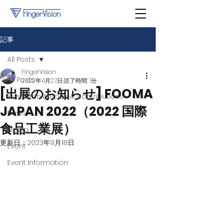
記事
All Posts
FingerVision
All Posts
2022年4月27日
読了時間: 1分
[出展のお知らせ] FOOMA
Research Articles & Contributions
JAPAN 2022（2022 国際
News
食品工業展）
Media
更新日：
2023年9月18日
Event
Event Information