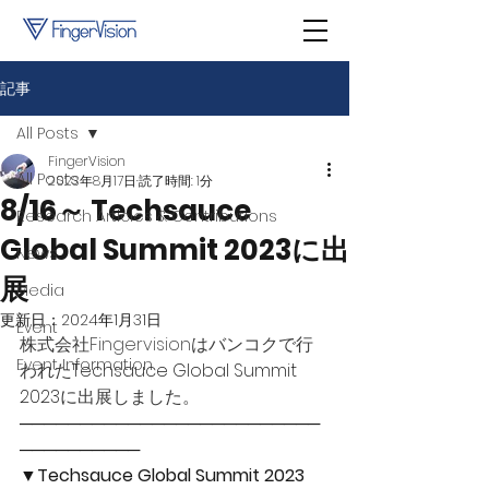
記事
All Posts
FingerVision
All Posts
2023年8月17日
読了時間: 1分
8/16～ Techsauce
Research Articles & Contributions
Global Summit 2023に出
News
展
Media
更新日：
2024年1月31日
Event
株式会社Fingervisionはバンコクで行
Event Information
われた
Techsauce Global Summit 
2023
に出展しました。
─────────────────────────
──────────
▼Techsauce Global Summit 2023　