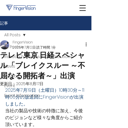
記事
All Posts
FingerVision
All Posts
2025年7月12日
読了時間: 1分
テレビ東京 日経スペシャ
Research Articles & Contributions
ル「ブレイクスルー ～不
News
屈なる開拓者～」出演
Media
更新日：
2025年8月17日
Event
2025年7月19日（土曜日）10時30分～11
Event Information
時00分の放送回にFingerVisionが出演
しました。
当社の製品や技術の特徴に加え、今後
のビジョンなど様々な角度からご紹介
頂いています。