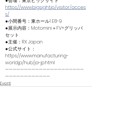
●会場：東京ビッグサイト　
https://www.bigsight.jp/visitor/acces
s/
●小間番号：東ホール1 E8-9
●展示内容：Motomini＋FV+グリッパ
セット
●主催：RX Japan
●公式サイト：
https://www.manufacturing-
world.jp/hub/ja-jp.html 
—————————————————————
————————————
Event
すべて表示
最新記事