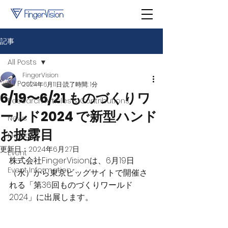
記事
All Posts
FingerVision
All Posts
2024年6月11日
読了時間: 1分
6/19〜6/21 ものづくりワ
Research Articles & Contributions
ールド2024 で新型ハンド
News
お披露目
Media
更新日：
2024年6月27日
Event
株式会社FingerVisionは、6月19日
Event Information
（水）から東京ビッグサイトで開催さ
れる「第36回ものづくりワールド
2024」に出展します。